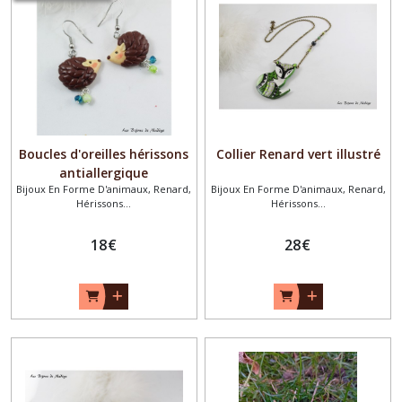
Pics
à
chignon
(38)
Bijoux
de
mariage
(12)
Boucles d'oreilles hérissons
Collier Renard vert illustré
antiallergique
Bon
Bijoux En Forme D'animaux, Renard,
Bijoux En Forme D'animaux, Renard,
cadeau
Hérissons...
Hérissons...
(17)
18
€
28
€
SOLDES
(16)
Fête
des
mères
(6)
Bijoux