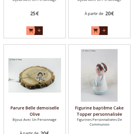
25
€
20
€
À partir de
Parure Belle demoiselle
Figurine baptême Cake
Olive
Topper personnalisée
Bijoux Avec Un Personnage
Figurines Personnalisées De
petite fille avec sa robe de
Communion
baptême
20
€
À partir de