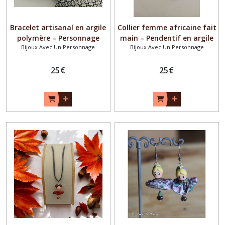
Bracelet artisanal en argile
Collier femme africaine fait
polymère – Personnage
main – Pendentif en argile
Bijoux Avec Un Personnage
Bijoux Avec Un Personnage
femme africaine inspiré du
polymère – Bijou artisanal
Nigéria – Bracelet fait main
bohème ethnique – Collier
bohème ethnique coloré –
25
€
original coloré – Cadeau
25
€
Bijou original créateur –
femme unique
Cadeau unique