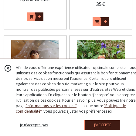
35
€
Afin de vous offrir une expérience utilisateur optimale sur le site, nous
utilisons des cookies fonctionnels qui assurent le bon fonctionnement
de nos services et en mesurent l’audience. Certains tiers utilisent
également des cookies de suivi marketing sur le site pour vous
montrer des publicités personnalisées sur d’autres sites Web et dans
leurs applications. En cliquant sur le bouton “J’accepte” vous acceptez
Personnage à gâteau
Personnage à gâteau
l’utilisation de ces cookies. Pour en savoir plus, vous pouvez lire notre
page
“Informations sur les cookies”
ainsi que notre
“Politique de
communion garçon brun
communion fille , couronne
confidentialité“
. Vous pouvez ajuster vos préférences
ici
.
Figurines Personnalisées De
Figurines Personnalisées De
avec aube
de fleurs et soleil
Communion
Communion
je n'accepte pas
J'ACCEPTE
40
€
40
€