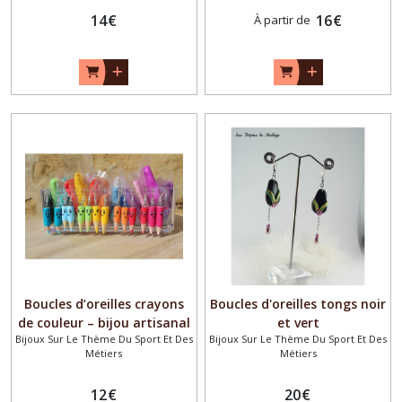
14
€
16
€
À partir de
Boucles d’oreilles crayons
Boucles d'oreilles tongs noir
de couleur – bijou artisanal
et vert
Bijoux Sur Le Thème Du Sport Et Des
Bijoux Sur Le Thème Du Sport Et Des
original – idée cadeau
Métiers
Métiers
maîtresse, prof ou artiste
12
€
20
€