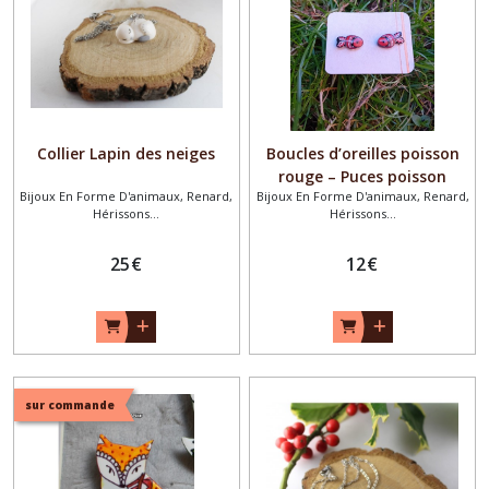
enfant
(20)
Octobre
Rose
(8)
Collier Lapin des neiges
Boucles d’oreilles poisson
Bijoux
thème
rouge – Puces poisson
Noël
Bijoux En Forme D'animaux, Renard,
Bijoux En Forme D'animaux, Renard,
clown artisanales – Bijoux
(15)
Hérissons...
Hérissons...
faits main en pâte
polymère – Acier inoxydable
Bohème
25
€
12
€
(48)
Afficher
les
sur commande
résultats