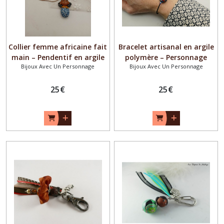
Collier femme africaine fait
Bracelet artisanal en argile
main – Pendentif en argile
polymère – Personnage
Bijoux Avec Un Personnage
Bijoux Avec Un Personnage
polymère – Bijou artisanal
femme africaine inspiré du
bohème ethnique – Collier
Nigéria – Bracelet fait main
original coloré – Cadeau
25
€
bohème ethnique coloré –
25
€
femme unique
Bijou original créateur –
Cadeau unique