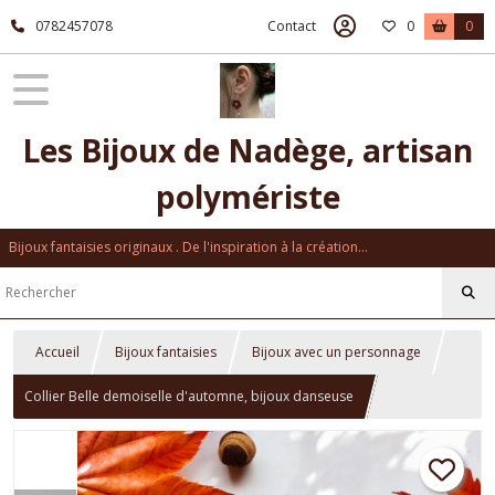
0782457078
Contact
0
0
Les Bijoux de Nadège, artisan
polymériste
Bijoux fantaisies originaux . De l'inspiration à la création...
Accueil
Bijoux fantaisies
Bijoux avec un personnage
Collier Belle demoiselle d'automne, bijoux danseuse