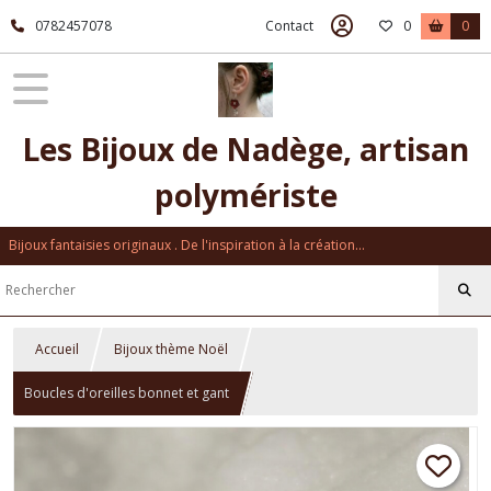
0782457078
Contact
0
0
Les Bijoux de Nadège, artisan
polymériste
Bijoux fantaisies originaux . De l'inspiration à la création...
Accueil
Bijoux thème Noël
Boucles d'oreilles bonnet et gant