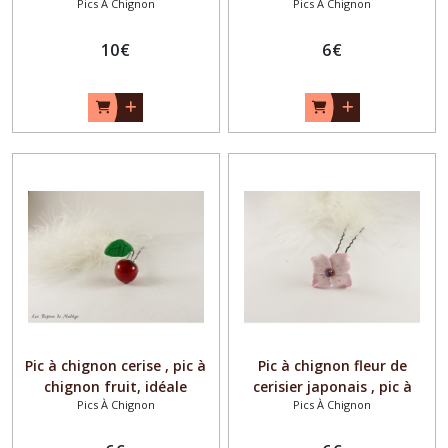
Pics À Chignon
Pics À Chignon
cheveux taille xxl
chignon mariage
gourmandise
10
€
6
€
Pic à chignon cerise , pic à
Pic à chignon fleur de
chignon fruit, idéale
cerisier japonais , pic à
Pics À Chignon
Pics À Chignon
mariage champêtre
chignon mariage fleur