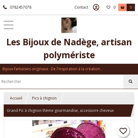
0782457078
Contact
0
0
Les Bijoux de Nadège, artisan
polymériste
Bijoux fantaisies originaux . De l'inspiration à la création...
Accueil
Pics à chignon
Grand Pic à chignon thème gourmandise, accessoire cheveux
cupcake, sucette, macaron taille xxl