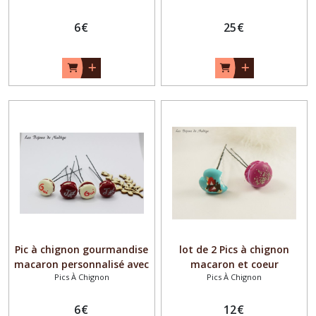
6
€
25
€
Pic à chignon gourmandise
lot de 2 Pics à chignon
macaron personnalisé avec
macaron et coeur
Pics À Chignon
Pics À Chignon
texte
gourmand ,
6
€
12
€