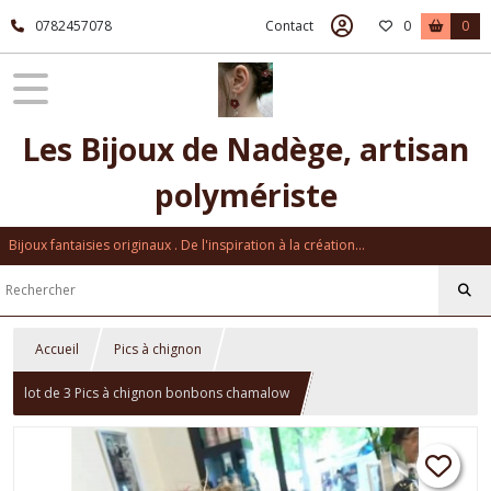
0782457078
Contact
0
0
Les Bijoux de Nadège, artisan
polymériste
Bijoux fantaisies originaux . De l'inspiration à la création...
Accueil
Pics à chignon
lot de 3 Pics à chignon bonbons chamalow