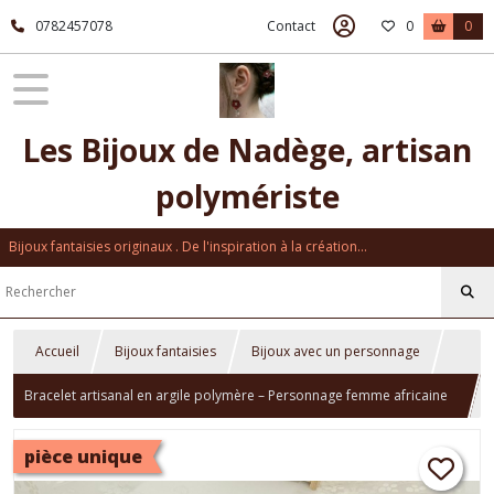
0782457078
Contact
0
0
Les Bijoux de Nadège, artisan
polymériste
Bijoux fantaisies originaux . De l'inspiration à la création...
Accueil
Bijoux fantaisies
Bijoux avec un personnage
Bracelet artisanal en argile polymère – Personnage femme africaine
inspiré du Nigéria – Bracelet fait main bohème ethnique coloré –
pièce unique
Bijou original créateur – Cadeau unique