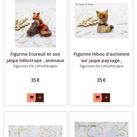
Figurine Ecureuil et son
Figurine Hibou d'automne
jaspe héliotrope , animaux
sur jaspe paysage ,
Figurines De Lithothérapie
Figurines De Lithothérapie
totems
animaux totems
35
€
35
€