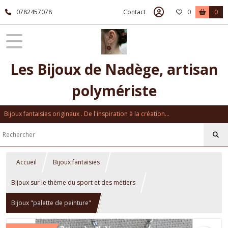
0782457078
Contact
0
0
Les Bijoux de Nadège, artisan
polymériste
Bijoux fantaisies originaux . De l'inspiration à la création...
Accueil
Bijoux fantaisies
Bijoux sur le thème du sport et des métiers
Bijoux "palette de peinture"