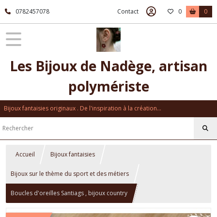
0782457078
Contact
0
0
Les Bijoux de Nadège, artisan
polymériste
Bijoux fantaisies originaux . De l'inspiration à la création...
Accueil
Bijoux fantaisies
Bijoux sur le thème du sport et des métiers
Boucles d'oreilles Santiags , bijoux country