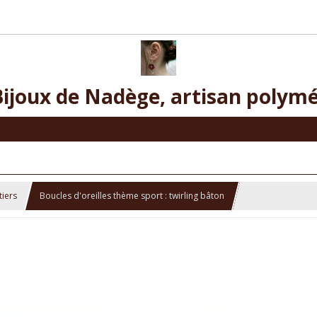
Bijoux de Nadège, artisan polymé
tiers
Boucles d'oreilles thème sport : twirling bâton