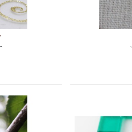
e
rs
B