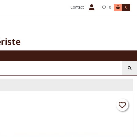
Contact
0
0
riste