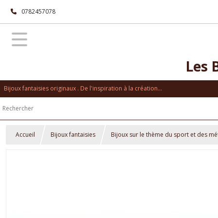
0782457078
Les 
Bijoux fantaisies originaux . De l'inspiration à la création...
Accueil
Bijoux fantaisies
Bijoux sur le thème du sport et des mé