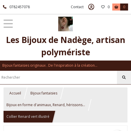
0782457078
Contact
0
0
Les Bijoux de Nadège, artisan
polymériste
Bijoux fantaisies originaux . De l'inspiration à la création...
Accueil
Bijoux fantaisies
Bijoux en forme d'animaux, Renard, hérissons...
Collier Renard vert illustré