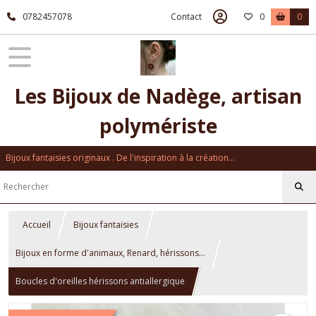
0782457078
Contact
0
0
Les Bijoux de Nadège, artisan
polymériste
Bijoux fantaisies originaux . De l'inspiration à la création...
Accueil
Bijoux fantaisies
Bijoux en forme d'animaux, Renard, hérissons...
Boucles d'oreilles hérissons antiallergique