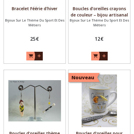
Bracelet Féérie d'hiver
Boucles d’oreilles crayons
de couleur – bijou artisanal
Bijoux Sur Le Thème Du Sport Et Des
Bijoux Sur Le Thème Du Sport Et Des
original – idée cadeau
Métiers
Métiers
maîtresse, prof ou artiste
25
€
12
€
Nouveau
Boucles d'oreilles thème
Boucles d'oreilles pour