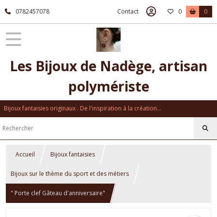
0782457078
Contact
0
0
Les Bijoux de Nadège, artisan
polymériste
Bijoux fantaisies originaux . De l'inspiration à la création...
Accueil
Bijoux fantaisies
Bijoux sur le thème du sport et des métiers
" Porte clef Gâteau d'anniversaire"