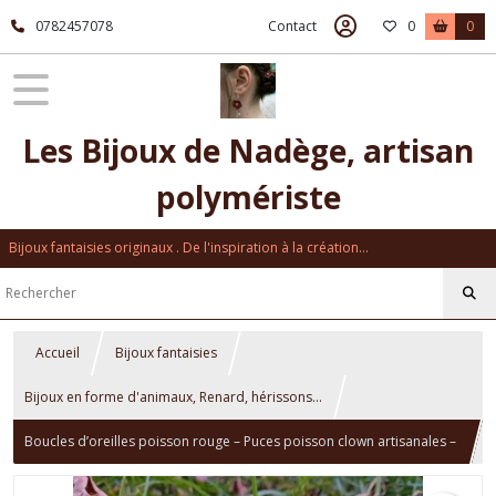
0782457078
Contact
0
0
Les Bijoux de Nadège, artisan
polymériste
Bijoux fantaisies originaux . De l'inspiration à la création...
Accueil
Bijoux fantaisies
Bijoux en forme d'animaux, Renard, hérissons...
Boucles d’oreilles poisson rouge – Puces poisson clown artisanales –
Bijoux faits main en pâte polymère – Acier inoxydable