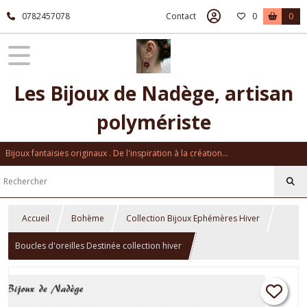
0782457078
Contact
0
0
Les Bijoux de Nadège, artisan
polymériste
Bijoux fantaisies originaux . De l'inspiration à la création...
Accueil
Bohème
Collection Bijoux Ephémères Hiver
Boucles d'oreilles Destinée collection hiver