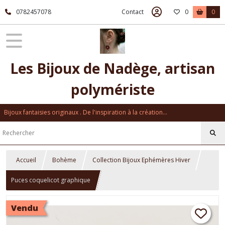
0782457078
Contact
0
0
Les Bijoux de Nadège, artisan
polymériste
Bijoux fantaisies originaux . De l'inspiration à la création...
Accueil
Bohème
Collection Bijoux Ephémères Hiver
Puces coquelicot graphique
Vendu