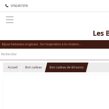
0782457078
Les 
Bijoux fantaisies originaux . De l'inspiration à la création...
Accueil
Bon cadeau
Bon cadeau de 60 euros