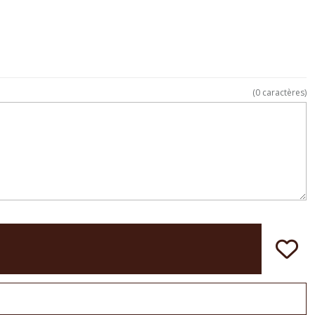
(
0
caractères)