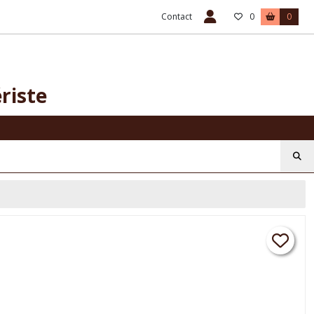
Contact
0
0
riste