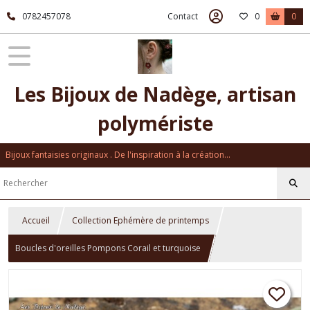
0782457078
Contact
0
0
Les Bijoux de Nadège, artisan
polymériste
Bijoux fantaisies originaux . De l'inspiration à la création...
Accueil
Collection Ephémère de printemps
Boucles d'oreilles Pompons Corail et turquoise