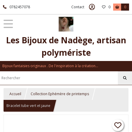
0782457078
Contact
0
0
Les Bijoux de Nadège, artisan
polymériste
Bijoux fantaisies originaux . De l'inspiration à la création...
Accueil
Collection Ephémère de printemps
Bracelet tube vert et jaune