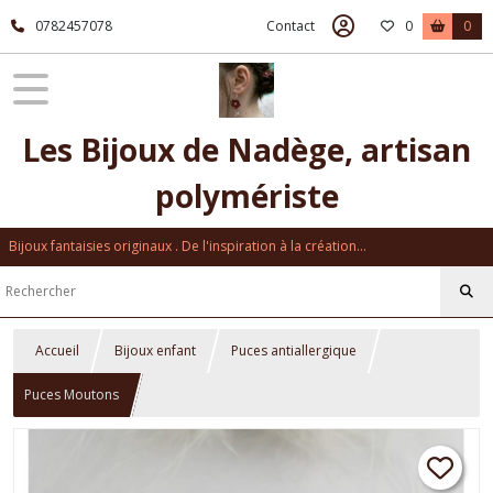
0782457078
Contact
0
0
Les Bijoux de Nadège, artisan
polymériste
Bijoux fantaisies originaux . De l'inspiration à la création...
Accueil
Bijoux enfant
Puces antiallergique
Puces Moutons