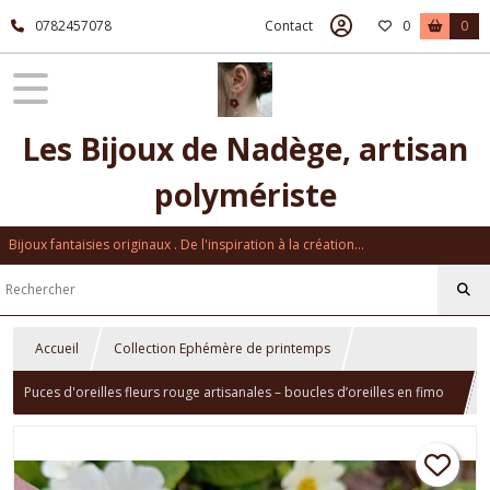
0782457078
Contact
0
0
Les Bijoux de Nadège, artisan
polymériste
Bijoux fantaisies originaux . De l'inspiration à la création...
Accueil
Collection Ephémère de printemps
Puces d'oreilles fleurs rouge artisanales – boucles d’oreilles en fimo
– bijou fait main – idée cadeau femme