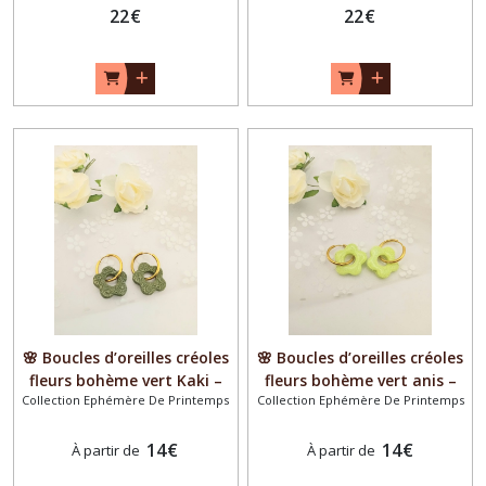
florales – Style bohème chic
22
€
chic – Idée cadeau femme
22
€
– Idée cadeau femme
🌸 Boucles d’oreilles créoles
🌸 Boucles d’oreilles créoles
fleurs bohème vert Kaki –
fleurs bohème vert anis –
Collection Ephémère De Printemps
Collection Ephémère De Printemps
Collection Printemps –
Collection Printemps –
Bijoux artisanaux – Style
Bijoux artisanaux – Style
bohème chic – Idée cadeau
14
€
bohème chic – Idée cadeau
14
€
À partir de
À partir de
femme
femme