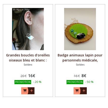
Grandes boucles d'oreilles
Badge animaux lapin pour
oiseaux bleu et blanc :
personnels médicale,
Soldes
Soldes
Bijoux romantique
infirmière, auxiliaire de
puériculture, vétérinaire...
16
€
8
€
20
€
16
€
-
20
%
-
50
%
PROMOTION
PROMOTION