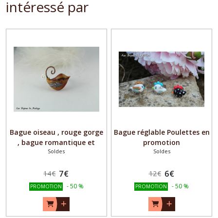
intéressé par
Bague oiseau , rouge gorge
Bague réglable Poulettes en
, bague romantique et
promotion
Soldes
Soldes
poétique
7
€
6
€
14
€
12
€
-
50
%
-
50
%
PROMOTION
PROMOTION