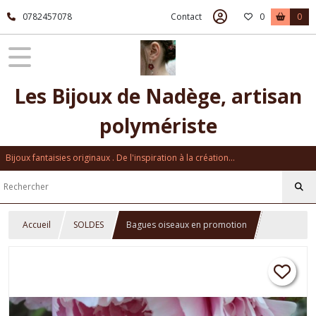
0782457078
Contact
0
0
Les Bijoux de Nadège, artisan
polymériste
Bijoux fantaisies originaux . De l'inspiration à la création...
Accueil
SOLDES
Bagues oiseaux en promotion