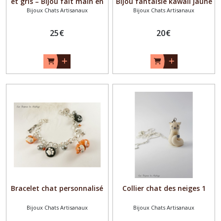
et gris – Bijou fait main en
Bijou fantaisie kawaii jaune
Bijoux Chats Artisanaux
Bijoux Chats Artisanaux
argile polymère – Cadeau
et orange avec rubans
amoureux des chats
25
€
20
€
Bracelet chat personnalisé
Collier chat des neiges 1
Bijoux Chats Artisanaux
Bijoux Chats Artisanaux