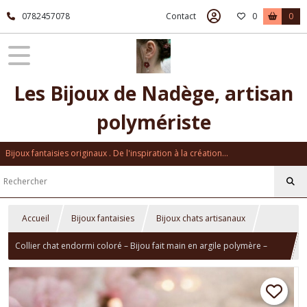
0782457078
Contact
0
0
Les Bijoux de Nadège, artisan
polymériste
Bijoux fantaisies originaux . De l'inspiration à la création...
Accueil
Bijoux fantaisies
Bijoux chats artisanaux
Collier chat endormi coloré – Bijou fait main en argile polymère –
Cadeau amoureux des chats