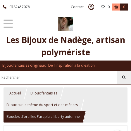
0782457078
Contact
0
0
Les Bijoux de Nadège, artisan
polymériste
Bijoux fantaisies originaux . De l'inspiration à la création...
Accueil
Bijoux fantaisies
Bijoux sur le thème du sport et des métiers
Boucles d'oreilles Parapluie liberty automne