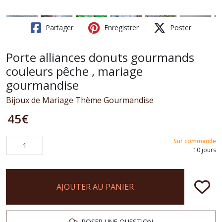
Partager
Enregistrer
Poster
Porte alliances donuts gourmands
couleurs pêche , mariage
gourmandise
Bijoux de Mariage Thème Gourmandise
45
€
Sur commande
10 jours
AJOUTER AU PANIER
POSER UNE QUESTION