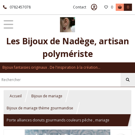
0782457078
Contact
0
0
Les Bijoux de Nadège, artisan
polymériste
Bijoux fantaisies originaux . De l'inspiration à la création...
Accueil
Bijoux de mariage
Bijoux de mariage thème gourmandise
Porte alliances donuts gourmands couleurs pêche , mariage
gourmandise