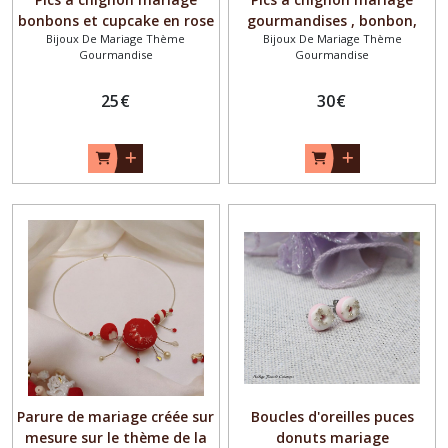
bonbons et cupcake en rose
gourmandises , bonbon,
Bijoux De Mariage Thème
Bijoux De Mariage Thème
blanc et gris, mariage
chamallow cupcake et p'tit
Gourmandise
Gourmandise
gourmand
beurre
25
€
30
€
Parure de mariage créée sur
Boucles d'oreilles puces
mesure sur le thème de la
donuts mariage