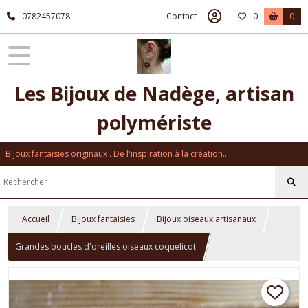
0782457078
Contact
0
0
Les Bijoux de Nadège, artisan
polymériste
Bijoux fantaisies originaux . De l'inspiration à la création...
Accueil
Bijoux fantaisies
Bijoux oiseaux artisanaux
Grandes boucles d'oreilles oiseaux coquelicot