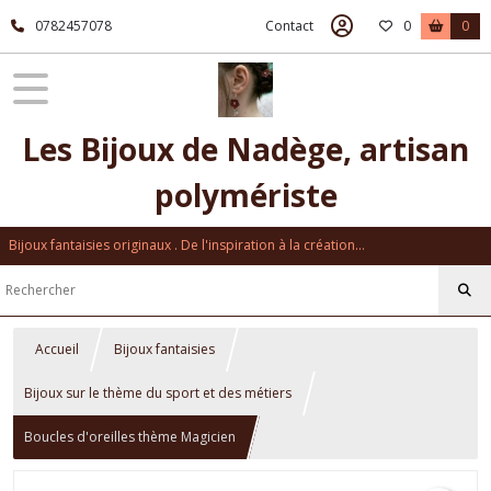
0782457078
Contact
0
0
Les Bijoux de Nadège, artisan
polymériste
Bijoux fantaisies originaux . De l'inspiration à la création...
Accueil
Bijoux fantaisies
Bijoux sur le thème du sport et des métiers
Boucles d'oreilles thème Magicien