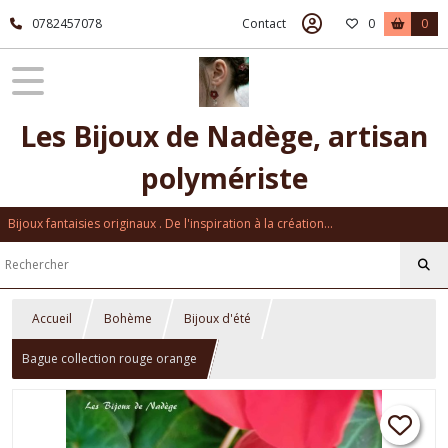
0782457078
Contact
0
0
Les Bijoux de Nadège, artisan
polymériste
Bijoux fantaisies originaux . De l'inspiration à la création...
Accueil
Bohème
Bijoux d'été
Bague collection rouge orange