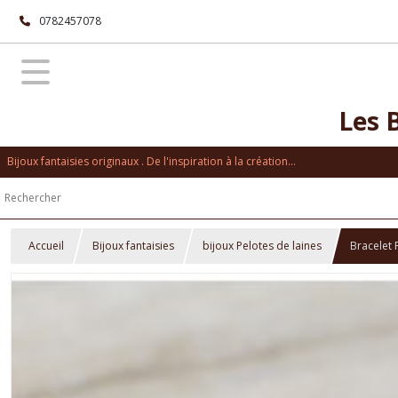
0782457078
Les 
Bijoux fantaisies originaux . De l'inspiration à la création...
Accueil
Bijoux fantaisies
bijoux Pelotes de laines
Bracelet 