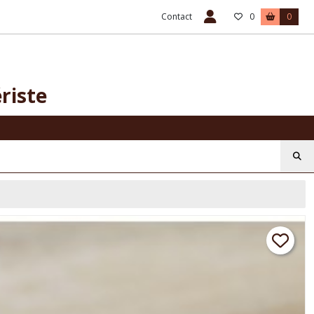
Contact
0
0
riste